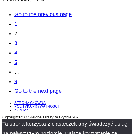
Go to the previous page
1
2
3
4
5
…
9
Go to the next page
STRONA GŁÓWNA
POLITYKA PRYWATNOŚCI
KONTAKT
Copyright ROD "Zielone Tarasy" w Gryfinie 2021
Ta strona korzysta z ciasteczek aby świadczyć usługi
na najwyższym poziomie. Dalsze korzystanie ze