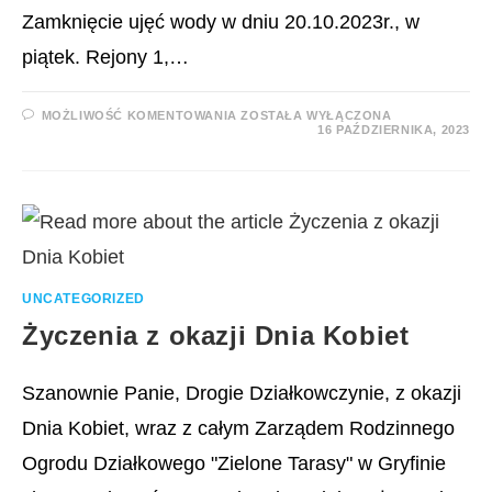
Zamknięcie ujęć wody w dniu 20.10.2023r., w
piątek. Rejony 1,…
ZAMKNIĘCIE
MOŻLIWOŚĆ KOMENTOWANIA
ZOSTAŁA WYŁĄCZONA
UJĘĆ
16 PAŹDZIERNIKA, 2023
WODY
UNCATEGORIZED
Życzenia z okazji Dnia Kobiet
Szanownie Panie, Drogie Działkowczynie, z okazji
Dnia Kobiet, wraz z całym Zarządem Rodzinnego
Ogrodu Działkowego "Zielone Tarasy" w Gryfinie